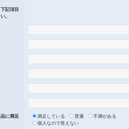
、下記項目
さい。
商品に満足
満足している
普通
不満がある
個人なので答えない